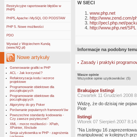
W SIECI
Restrykcyjne raportowanie błędów w
PHP5
www.php.net
http://www.zend.com/p
PHP5, Apache i MySQL OD PODSTAW
http://pecl.php.net/pa
PHP 5. Nowe możliwości
http://www.php.net/SPL
PDO
Wywiad z Wojciechem Kundą
(www.NQ.pl)
Informacje na podobny tema
Nowe artykuły
Zasady i praktyki programo
Generowanie grafiki w PHP
ACL - Jak korzystać?
Wasze opinie
Refaktoryzacja kodu i wzorce
Wszystkie opinie uzytkowników: (5)
projektowe
Programowanie obiektowe dla
Brakujące listingi
początkujacych
Czwartek 11 Grudzień 2008 8
Programowanie obiektowe dla
początkujących
Widzę, że do dzisiaj nie pojawi
Algorytmy do gry Poker
Piotr
Porównanie popularnych framework'ów
Powszechne standardy kodowania -
listingi
Czy zawsze pożyteczne?
Wtorek 07 Sierpień 2007 8:1
XML - morze możliwości - XPath,
XPointer, XInclude
"Na Listingu 16 zaprezentowa
Sesja użytkownika w PHP - zagrożenia
manipulować w kolejnych prz
i ochrona