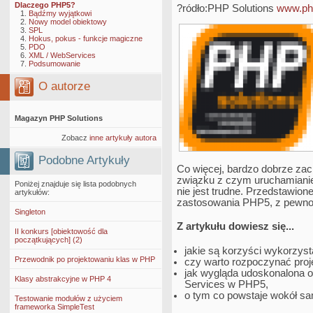
Dlaczego PHP5?
?ródło:PHP Solutions
www.ph
Bądźmy wyjątkowi
Nowy model obiektowy
SPL
Hokus, pokus - funkcje magiczne
PDO
XML / WebServices
Podsumowanie
O autorze
Magazyn PHP Solutions
Zobacz
inne artykuły autora
Podobne Artykuły
Co więcej, bardzo dobrze zac
związku z czym uruchamianie
Poniżej znajduje się lista podobnych
nie jest trudne. Przedstawione
artykułów:
zastosowania PHP5, z pewnoś
Singleton
Z artykułu dowiesz się...
II konkurs [obiektowość dla
początkujących] (2)
jakie są korzyści wykorzy
Przewodnik po projektowaniu klas w PHP
czy warto rozpoczynać pro
jak wygląda udoskonalona 
Klasy abstrakcyjne w PHP 4
Services w PHP5,
o tym co powstaje wokół sam
Testowanie modułów z użyciem
frameworka SimpleTest