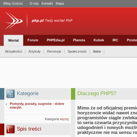
Witaj, Gościu
O nas
|
Kontakt
|
Mapa
Forum
PHPEdia.pl
Planeta
Kubek
IRC
Przete
Wortal
Aktualności
Artykuły
Recenzje
Społeczność
Intro
Kategorie
Dlaczego PHP5?
Pomysły, porady, sugestie - dobre
nawyki.
Mimo że od oficjalnej premi
horyzoncie widać nawet zn
programistów ciągle zwleka
Kategoria
wyżej
to seria czwarta przyczyniła
udogodnień i nowych możl
Spis treści
praktycznie nie ma sensu 