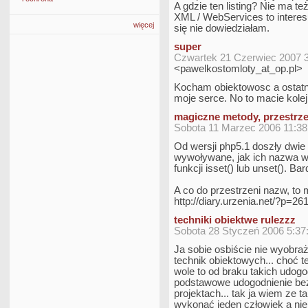
A gdzie ten listing? Nie ma też
XML / WebServices to interes
więcej
się nie dowiedziałam.
super
Czwartek 21 Czerwiec 2007 
<pawelkostomloty_at_op.pl>
Kocham obiektowosc a ostatni
moje serce. No to macie kol
magiczne metody, przestrz
Sobota 11 Marzec 2006 11:38
Od wersji php5.1 doszły dwie
wywoływane, jak ich nazwa ws
funkcji isset() lub unset(). B
A co do przestrzeni nazw, to
http://diary.urzenia.net/?p=26
techniki obiektwe rulezzz
Sobota 28 Styczeń 2006 5:37
Ja sobie osbiście nie wyobra
technik obiektowych... choć t
wole to od braku takich udogo
podstawowe udogodnienie bez
projektach... tak ja wiem ze 
wykonać jeden człowiek a nie 