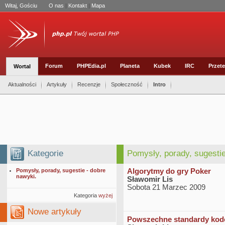
Witaj, Gościu
O nas
|
Kontakt
|
Mapa
Forum
PHPEdia.pl
Planeta
Kubek
IRC
Przete
Wortal
Aktualności
Artykuły
Recenzje
Społeczność
Intro
Kategorie
Pomysły, porady, sugestie
Pomysły, porady, sugestie - dobre
Algorytmy do gry Poker
nawyki.
Sławomir Lis
Sobota 21 Marzec 2009
Kategoria
wyżej
Nowe artykuły
Powszechne standardy kod