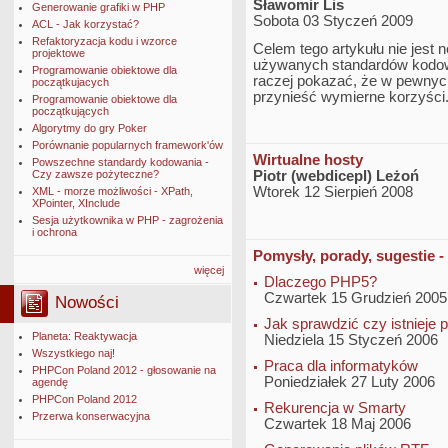
Sławomir Lis
Generowanie grafiki w PHP
Sobota 03 Styczeń 2009
ACL - Jak korzystać?
Refaktoryzacja kodu i wzorce
Celem tego artykułu nie jest
projektowe
używanych standardów kodowan
Programowanie obiektowe dla
raczej pokazać, że w pewnych
początkujacych
przynieść wymierne korzyści
Programowanie obiektowe dla
początkujących
Algorytmy do gry Poker
Porównanie popularnych framework'ów
Wirtualne hosty
Powszechne standardy kodowania -
Czy zawsze pożyteczne?
Piotr (webdicepl) Leżoń
Wtorek 12 Sierpień 2008
XML - morze możliwości - XPath,
XPointer, XInclude
Sesja użytkownika w PHP - zagrożenia
i ochrona
Pomysły, porady, sugestie -
więcej
Dlaczego PHP5?
Czwartek 15 Grudzień 2005
Nowości
Jak sprawdzić czy istnieje 
Planeta: Reaktywacja
Niedziela 15 Styczeń 2006
Wszystkiego naj!
Praca dla informatyków
PHPCon Poland 2012 - głosowanie na
Poniedziałek 27 Luty 2006
agendę
PHPCon Poland 2012
Rekurencja w Smarty
Przerwa konserwacyjna
Czwartek 18 Maj 2006