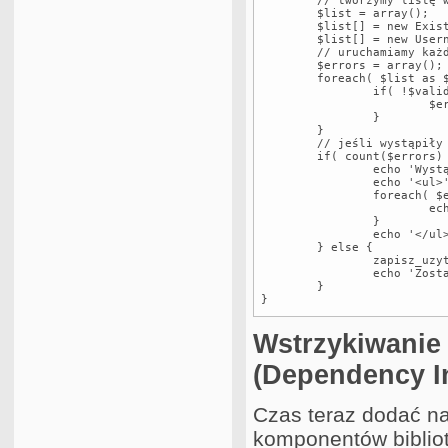
	// tworzymy listę walidatorów przekazując zmienną

	$list = array();

	$list[] = new ExistsValidate($username);

	$list[] = new UsernameLengthValidate($username);

	// uruchamiamy każdy

	$errors = array();

	foreach( $list as $validate ) {

		if( !$validate->isValid() ) {

			$errors = array_merge($errors,$validate->getErrors());

		}

	}

	// jeśli wystąpiły błędy wyświetlamy je lub uruchamiamy docelową akcję

	if( count($errors) ) {

		echo 'Wystąpiły błędy:';

		echo '<ul>';

		foreach( $errors as $error ) {

			echo '<li>'.$error.'</li>';

		}

		echo '</ul>';

	} else {

		zapisz_uzytkownika($username);

		echo 'Zostaleś zapisany!';    

	}

}
Wstrzykiwanie 
(Dependency In
Czas teraz dodać n
komponentów bibliot