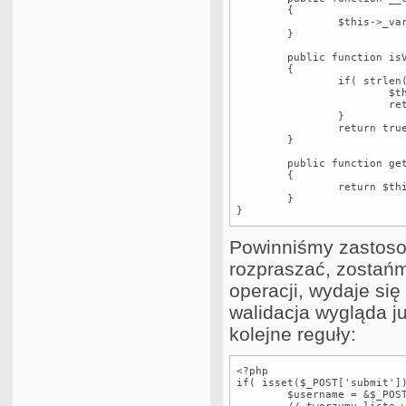
	{

		$this->_var = &var;

	}

	public function isValid()

	{

		if( strlen($var) <= 5 ) {

			$this->_errors[] = 'Nazwa musi mieć przynajmniej 5 znaków';

			return false;

		}

		return true;

	}

	public function getErrors()

	{

		return $this->_errors;

	}

}
Powinniśmy zastosow
rozpraszać, zostańm
operacji, wydaje się
walidacja wygląda j
kolejne reguły:
<?php

if( isset($_POST['submit'])
	$username = &$_POST['username'];
