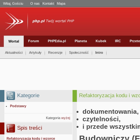
Witaj, Gościu
O nas
|
Kontakt
|
Mapa
Forum
PHPEdia.pl
Planeta
Kubek
IRC
Przete
Wortal
Aktualności
Artykuły
Recenzje
Społeczność
Intro
Kategorie
Refaktoryzacja kodu i wz
Podstawy
dokumentowania,
czytelności,
Kategoria
wyżej
i przede wszystk
Spis treści
Budowniczy (F
Refaktoryzacja kodu i wzorce