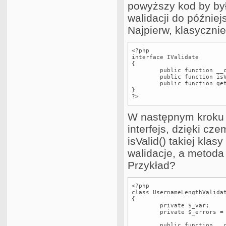
powyższy kod by był
walidacji do później
Najpierw, klasycznie
<?php

interface IValidate

{	

	public function __construct(&$var);

	public function isValid();

	public function getErrors();

}

?>
W następnym kroku 
interfejs, dzięki c
isValid() takiej kla
walidacje, a metoda
Przykład?
<?php

class UsernameLengthValidat
{

	private $_var;

	private $_errors = array();

	public function __construct( &$var )
