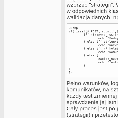
wzorzec "strategii"
w odpowiednich kla
walidacja danych, np
<?php

if( isset($_POST['submit'])
	if( !isset($_POST['username']) ) {

		echo 'Podaj nazwe uzytkownika';

	} else if( strlen($_POST['username']) <= 5 ) {

		echo 'Nazwa użytkownika musi mieć przynajmniej 5 znaków';

	} else if( /* kolejny warunek itd. */ ) {

		echo 'Komunikujemy kolejny bląd';

	} else {

		zapisz_uzytkownika($_POST['username']);

		echo 'Zostaleś zapisany!';

	}

}

?>
Pełno warunków, lo
komunikatów, na szt
każdy test zmiennej
sprawdzenie jej istn
Cały proces jest po
(strategii) i przet