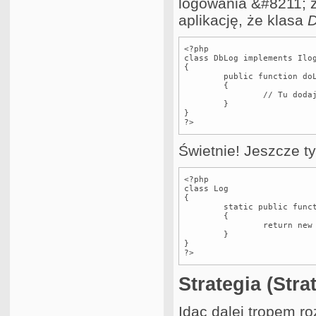
logowania &#8211; 
aplikację, że klasa
<?php

class DbLog implements Ilog
{

	public function doLog($message)

	{

		// Tu dodajemy informację do bazy danych

	}

}

?>
Świetnie! Jeszcze ty
<?php

class Log

{

	static public function load()

	{

		return new DbLog();

	}

}

?>
Strategia (Stra
Idąc dalej tropem r