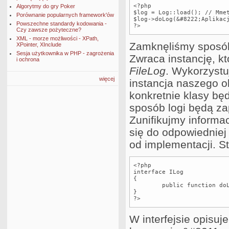
<?php

Algorytmy do gry Poker
$log = Log::load(); // Mmet
Porównanie popularnych framework'ów
$log->doLog(&#8222;Aplikacj
Powszechne standardy kodowania -
?>
Czy zawsze pożyteczne?
XML - morze możliwości - XPath,
Zamknęliśmy sposób
XPointer, XInclude
Sesja użytkownika w PHP - zagrożenia
Zwraca instancję, k
i ochrona
FileLog
. Wykorzystu
więcej
instancja naszego o
konkretnie klasy będ
sposób logi będą za
Zunifikujmy informac
się do odpowiedniej
od implementacji. S
<?php

interface ILog

{

	public function doLog($message);

}

?>
W interfejsie opisu