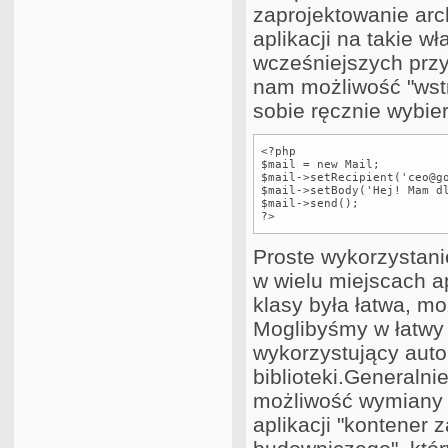
zaprojektowanie arc
aplikacji na takie w
wcześniejszych prz
nam możliwość "wstrz
sobie ręcznie wybier
<?php

$mail = new Mail;

$mail->setRecipient('ceo@go
$mail->setBody('Hej! Mam dl
$mail->send();

?>
Proste wykorzystan
w wielu miejscach a
klasy była łatwa, m
Moglibyśmy w łatwy 
wykorzystujący aut
biblioteki.Generalni
możliwość wymiany 
aplikacji "kontener 