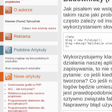
projektowe
Jak pisałem we wst
O autorze
takim razie jaki pro
często zależy od ins
Damian (Tuner) Tylczyński
wykorzystaniem sł
Zobacz
inne artykuły autora
Reklama
<?php

$log = new FileLog();

$log->doLog("Aplikacja uruc
?>
Podobne Artykuły
Wykorzystujemy kla
Poniżej znajduje się lista podobnych
artykułów:
działania naszej apl
zapisywania, to nie
Brak powiązanych artykułów
pytanie: co jeśli ki
Nowe artykuły
tworzona? Co jeśli 
Generowanie grafiki w PHP
logów będzie umies
ACL - Jak korzystać?
jest prawdopodobnie
Refaktoryzacja kodu i wzorce
projektowe
sztywno związała fa
Programowanie obiektowe dla
Naprawmy błąd uży
początkujacych
Programowanie obiektowe dla
początkujących