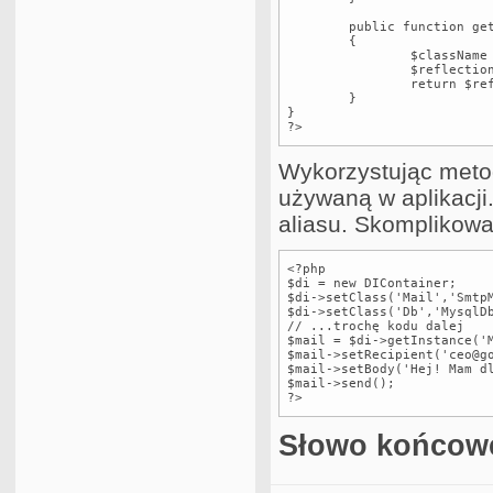
	public function getInstance($alias)

	{

		$className = $this->_storage[$alias];

		$reflection = new ReflectionClass($className);

		return $reflection->newInstance();		

	}

}

?>
Wykorzystując metod
używaną w aplikacji.
aliasu. Skomplikowa
<?php

$di = new DIContainer;

$di->setClass('Mail','SmtpM
$di->setClass('Db','MysqlDb
// ...trochę kodu dalej

$mail = $di->getInstance('M
$mail->setRecipient('ceo@go
$mail->setBody('Hej! Mam dl
$mail->send();

?>
Słowo końcow