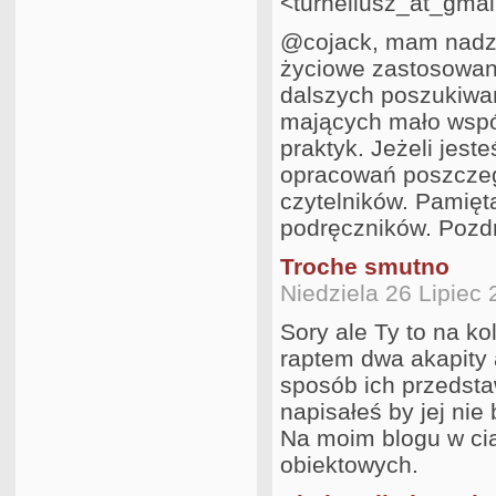
<turneliusz_at_gma
@cojack, mam nadzie
życiowe zastosowani
dalszych poszukiwań
mających mało wspó
praktyk. Jeżeli jes
opracowań poszcze
czytelników. Pamięta
podręczników. Pozd
Troche smutno
Niedziela 26 Lipiec
Sory ale Ty to na k
raptem dwa akapity 
sposób ich przedsta
napisałeś by jej ni
Na moim blogu w cią
obiektowych.