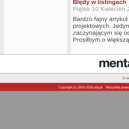
Błędy w listingach
Piątek 10 Kwiecień 
Bardzo fajny artyku
projektowych. Jedyn
zaczynającym się od
Prosiłbym o większ
O n
Copyright (c) 2003-2026
php.pl
Wszystkie prawa