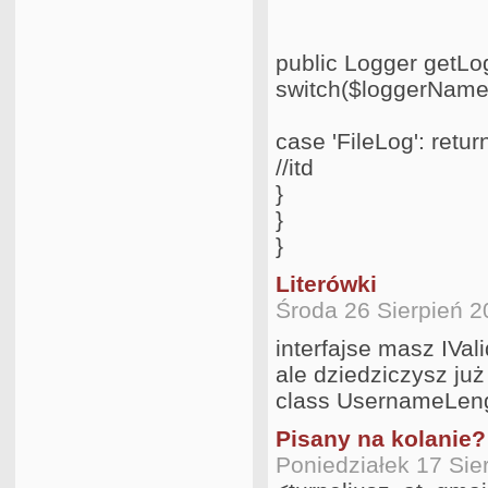
public Logger getLo
switch($loggerName
case 'FileLog': retu
//itd
}
}
}
Literówki
Środa 26 Sierpień 
interfajse masz IVal
ale dziedziczysz już
class UsernameLengt
Pisany na kolanie?
Poniedziałek 17 Sie