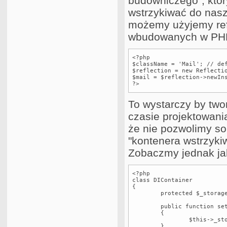
budowniczego", który
wstrzykiwać do nasz
możemy użyjemy refl
wbudowanych w PH
<?php

$className = 'Mail'; // def
$reflection = new Reflectio
$mail = $reflection->newIns
?>
To wystarczy by twor
czasie projektowani
że nie pozwolimy so
"kontenera wstrzykiw
Zobaczmy jednak jak
<?php

class DIContainer

{

	protected $_storage = array();

	public function setClass($alias,$class)

	{

		$this->_storage[$alias] = $class;

	}
