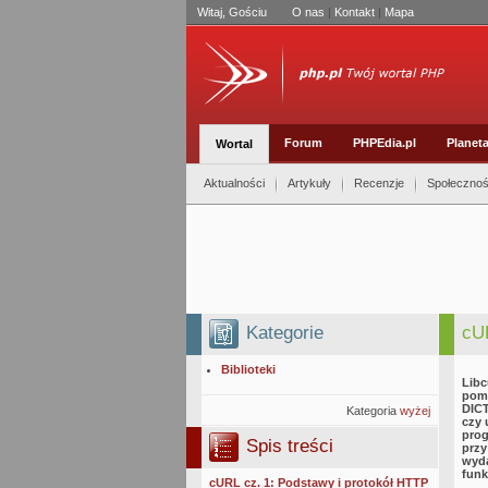
Witaj, Gościu
O nas
|
Kontakt
|
Mapa
Forum
PHPEdia.pl
Planet
Wortal
Aktualności
Artykuły
Recenzje
Społeczno
Kategorie
cUR
Biblioteki
Libc
pomo
DICT
Kategoria
wyżej
czy 
prog
Spis treści
przy
wyda
funk
cURL cz. 1: Podstawy i protokół HTTP