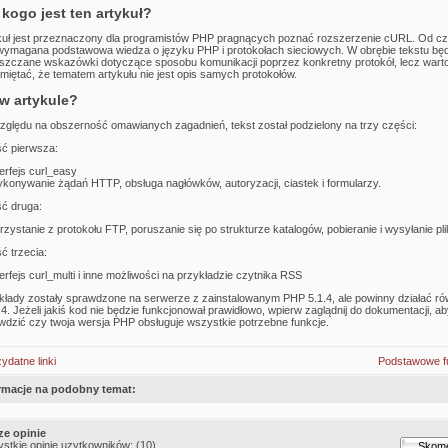
 kogo jest ten artykuł?
kuł jest przeznaczony dla programistów PHP pragnących poznać rozszerzenie cURL. Od czy
 wymagana podstawowa wiedza o języku PHP i protokołach sieciowych. W obrębie tekstu bę
szczane wskazówki dotyczące sposobu komunikacji poprzez konkretny protokół, lecz wart
miętać, że tematem artykułu nie jest opis samych protokołów.
w artykule?
zględu na obszerność omawianych zagadnień, tekst został podzielony na trzy części:
ć pierwsza:
terfejs curl_easy
konywanie żądań HTTP, obsługa nagłówków, autoryzacji, ciastek i formularzy.
ć druga:
rzystanie z protokołu FTP, poruszanie się po strukturze katalogów, pobieranie i wysyłanie pl
ć trzecia:
terfejs curl_multi i inne możliwości na przykładzie czytnika RSS
kłady zostały sprawdzone na serwerze z zainstalowanym PHP 5.1.4, ale powinny działać ró
4. Jeżeli jakiś kod nie będzie funkcjonował prawidłowo, wpierw zaglądnij do dokumentacji, ab
wdzić czy twoja wersja PHP obsługuje wszystkie potrzebne funkcje.
ydatne linki
Podstawowe f
rmacje na podobny temat:
e opinie
stkie opinie uzytkowników: (10)