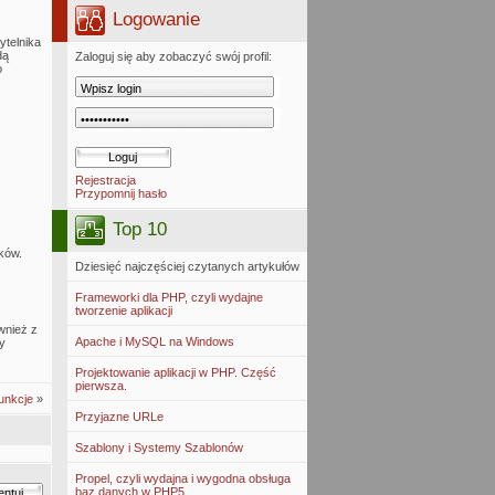
Logowanie
telnika
dą
Zaloguj się aby zobaczyć swój profil:
o
Rejestracja
Przypomnij hasło
Top 10
ików.
Dziesięć najczęściej czytanych artykułów
Frameworki dla PHP, czyli wydajne
tworzenie aplikacji
wnież z
Apache i MySQL na Windows
y
Projektowanie aplikacji w PHP. Część
pierwsza.
unkcje
»
Przyjazne URLe
Szablony i Systemy Szablonów
Propel, czyli wydajna i wygodna obsługa
baz danych w PHP5