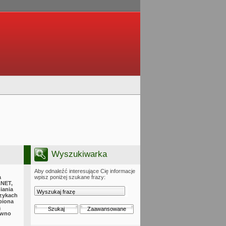
Wyszukiwarka
Aby odnaleźć interesujące Cię informacje
a
wpisz poniżej szukane frazy:
LNET,
iania
ęzykach
piona
ą
ówno