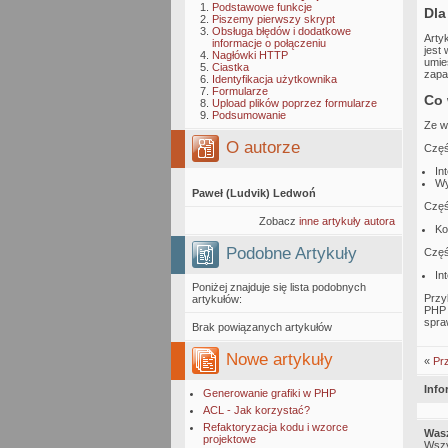
Podstawowe funkcje
Dla
Piszemy pierwszy skrypt
Obsługa błędów i dodatkowe
Arty
informacje o połączeniu
jest
Nagłówki HTTP
umie
Ciastka
zapa
Identyfikacja użytkownika
Formularze
Co 
Upload plików poprzez formularze
Podsumowanie
Ze w
O autorze
Częś
In
Wy
Paweł (Ludvik) Ledwoń
Częś
Zobacz
inne artykuły autora
Ko
Podobne Artykuły
Częś
In
Poniżej znajduje się lista podobnych
Przy
artykułów:
PHP 
spra
Brak powiązanych artykułów
Nowe artykuły
«
Prz
Info
Generowanie grafiki w PHP
ACL - Jak korzystać?
Refaktoryzacja kodu i wzorce
Wasz
projektowe
Wszy