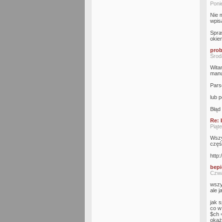
Poni
Nie 
wpis
Spra
okiem
pro
Środ
Wita
manu
Parse
lub p
Błąd 
Re: 
Piąt
Wszy
częś
http:
bep
Czwa
wszys
ale 
jak s
co w
$ch =
okaże