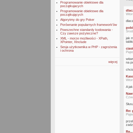
Programowanie obiektowe dla
początkujacych
dlac
Programowanie obiektowe dla
Wtor
początkujących
Algorytmy do gry Poker
dlac
Porównanie popularnych framework'ów
pobi
Powszechne standardy kodowania -
Środ
Czy zawsze pożyteczne?
jak 
XML - morze możliwości - XPath,
tabli
XPointer, XInclude
Sesja użytkownika w PHP - zagrożenia
cias
i ochrona
Piąt
wita
więcej
na p
chci
Kaso
Wtor
A ja
Nawi
Czwa
Słus
Re: 
Piąt
prze
zadz
Re...