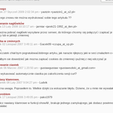
zego
ek 27 Styczeń 2009 2:02:34 pm
- yaotzin <yaotzin1_at_o2.pl>
zego znowu nie można wydrukować sobie tego artykułu ??
eranie nagłówków
a 13 Luty 2008 10:10:17 am
- jarmiar <jarek21-1992_at_tlen.pl>
można pobrać nagłówki wysyłane przez serwer, do którego chcemy się połączyć i zapisać je
cy lub w jakiejś zmiennej
tka w zminnych
ek 02 Listopad 2007 3:49:11 am
- Gacek89 <czupa_at_vp.pl>
m,
oczatek chiał bym pogratulowaćdobrego artyku, jak narazie njlepszy jaki w seci znalazłem o 
ałbym sie dowedzieć jak mozna zapisać cookies do zmiennej i puźniej z niej odczytać je
wanie ciastek
ek 06 Marzec 2007 1:20:50 am
- gustawgustaw <gustawsolski_at_gmail.com>
k wykasować automatycznie ciastka po zakończeniu sesji curl?
asy klamrowe.
rtek 08 Luty 2007 9:04:27 pm
- Ludvik
zna uwaga. Poprawiłem to. Wielkie dzięki za wskazanie błędu. Dziwne, że u mnie nie wywalało
problem
ek 17 Listopad 2006 3:49:05 pm
- pako1979
licz nawiasy klamrowe w funkcji showAll , brakuje jednego zamykajcego, jak dodasz powinno
aialac