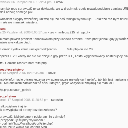
edziałek 06 Listopad 2006 1:29:51 pm
- Ludvik
mam jak tego sprawdzić teraz dokładnie, ale w drugim skrypcie prawdopodobnie zamiast UR
ałeś nazwę samego pliku.
wdzałem skrypty wcześniej i dziwię się, że coś takiego wyskakuje... Jeszcze raz bym rzucił 
, ale nie mam jak, niestety...
blem
a 25 Październik 2006 8:05:17 pm
- teo <morfeusz215_at_wp.pl>
m mam pewien problem : skopiowałem przykładowa stronke - "site.php" jednak gdy ją włańc
alnie wyskakuje bład :
 error: syntax error, unexpected $end in .........../site.php on line 20
oprzez L.2.2 wtedy nic sie nie dzieje a gdy przez 3.1 , został wygenerowany nastepujacy bła
#6: Couldn't resolve host 'site.php'
bezpieczeństwo
ek 18 Sierpień 2006 10:15:35 am
- Ludvik
stkie informacje o transferze są zwracane przez metodę curl_getinfo, tak jak jest napisane 
ci. Nie chciałem zamieszczać spisu stałych, gdyż wszystkie znajdują się manualu.
//pl.php.net/curl_getinfo
ieczeństwo
rtek 17 Sierpień 2006 11:20:52 pm
- takeshin
tko pięknie i fajnie,
jak to wygląda od strony bezpieczeństwa?
prawdzić, jaki dokument pobieram i ile zajmuje?
 przypadku jeśli przy wykonaniu:
 curl_init('http://localhost/curl/site.php');
 się, że to wcale nie jest plik typu,