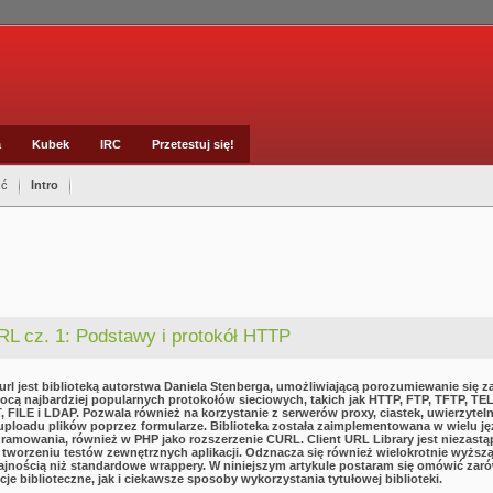
a
Kubek
IRC
Przetestuj się!
ść
Intro
L cz. 1: Podstawy i protokół HTTP
url jest biblioteką autorstwa Daniela Stenberga, umożliwiającą porozumiewanie się z
cą najbardziej popularnych protokołów sieciowych, takich jak HTTP, FTP, TFTP, TE
, FILE i LDAP. Pozwala również na korzystanie z serwerów proxy, ciastek, uwierzyteln
uploadu plików poprzez formularze. Biblioteka została zaimplementowana w wielu j
ramowania, również w PHP jako rozszerzenie CURL. Client URL Library jest niezastą
 tworzeniu testów zewnętrznych aplikacji. Odznacza się również wielokrotnie wyższ
jnością niż standardowe wrappery. W niniejszym artykule postaram się omówić zar
cje biblioteczne, jak i ciekawsze sposoby wykorzystania tytułowej biblioteki.