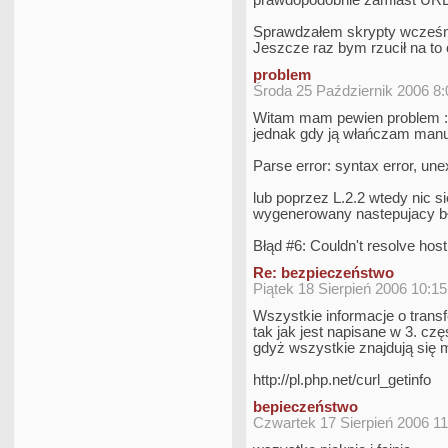
prawdopodobnie zamiast URL
Sprawdzałem skrypty wcześniej
Jeszcze raz bym rzucił na to o
problem
Środa 25 Październik 2006 8
Witam mam pewien problem : 
jednak gdy ją włańczam manua
Parse error: syntax error, unexp
lub poprzez L.2.2 wtedy nic si
wygenerowany nastepujacy bł
Błąd #6: Couldn't resolve host 
Re: bezpieczeństwo
Piątek 18 Sierpień 2006 10:1
Wszystkie informacje o trans
tak jak jest napisane w 3. cz
gdyż wszystkie znajdują się 
http://pl.php.net/curl_getinfo
bepieczeństwo
Czwartek 17 Sierpień 2006 1