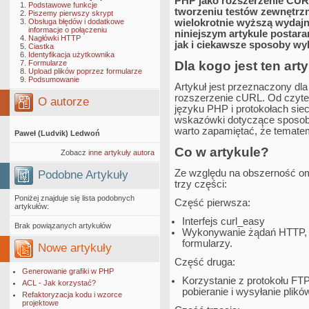
PHP jako rozszerzenie CURL
Podstawowe funkcje
tworzeniu testów zewnętrzn
Piszemy pierwszy skrypt
Obsługa błędów i dodatkowe
wielokrotnie wyższą wydaj
informacje o połączeniu
niniejszym artykule postar
Nagłówki HTTP
jak i ciekawsze sposoby wyk
Ciastka
Identyfikacja użytkownika
Dla kogo jest ten art
Formularze
Upload plików poprzez formularze
Podsumowanie
Artykuł jest przeznaczony d
rozszerzenie cURL. Od czyte
O autorze
języku PHP i protokołach si
wskazówki dotyczące sposobu
warto zapamiętać, że tematem
Paweł (Ludvik) Ledwoń
Co w artykule?
Zobacz
inne artykuły autora
Ze względu na obszerność om
Podobne Artykuły
trzy części:
Poniżej znajduje się lista podobnych
Część pierwsza:
artykułów:
Interfejs curl_easy
Brak powiązanych artykułów
Wykonywanie żądań HTTP, ob
formularzy.
Nowe artykuły
Część druga:
Generowanie grafiki w PHP
Korzystanie z protokołu FTP
ACL - Jak korzystać?
pobieranie i wysyłanie plikó
Refaktoryzacja kodu i wzorce
projektowe