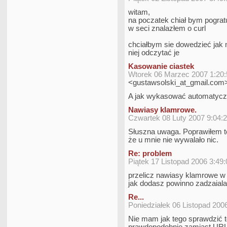
witam,
na poczatek chiał bym pogratu
w seci znalazłem o curl
chciałbym sie dowedzieć jak 
niej odczytać je
Kasowanie ciastek
Wtorek 06 Marzec 2007 1:20
<gustawsolski_at_gmail.com
A jak wykasować automatyczni
Nawiasy klamrowe.
Czwartek 08 Luty 2007 9:04:
Słuszna uwaga. Poprawiłem to
że u mnie nie wywalało nic.
Re: problem
Piątek 17 Listopad 2006 3:49
przelicz nawiasy klamrowe w 
jak dodasz powinno zadzaial
Re...
Poniedziałek 06 Listopad 200
Nie mam jak tego sprawdzić t