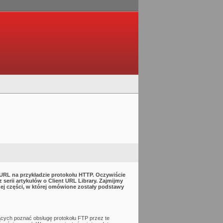
cURL na przykładzie protokołu HTTP. Oczywiście
 serii artykułów o Client URL Library. Zajmijmy
ej części, w której omówione zostały podstawy
ących poznać obsługę protokołu FTP przez te