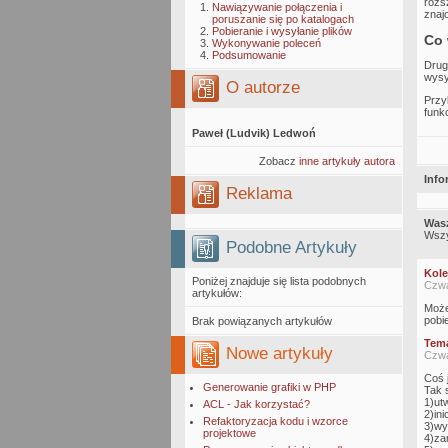
rozs
Nawiązywanie połączenia i
znaj
poruszanie się po katalogach
Pobieranie i wysyłanie plików
Co 
Wykonywanie poleceń
Podsumowanie
Drug
wysył
O autorze
Przy
funk
Paweł (Ludvik) Ledwoń
Zobacz
inne artykuły autora
Info
Reklama
Wasz
Wszy
Podobne Artykuły
Kole
Poniżej znajduje się lista podobnych
Czwa
artykułów:
Możes
pobie
Brak powiązanych artykułów
Tem
Nowe artykuły
Czwa
Coś j
Generowanie grafiki w PHP
Tak 
1)ut
ACL - Jak korzystać?
2)ini
Refaktoryzacja kodu i wzorce
3)wy
projektowe
4)za