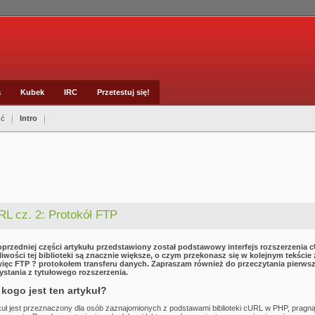
a
Kubek
IRC
Przetestuj się!
ść
Intro
L cz. 2: Protokół FTP
przedniej części artykułu przedstawiony został podstawowy interfejs rozszerzenia 
iwości tej biblioteki są znacznie większe, o czym przekonasz się w kolejnym tekście z
więc FTP ? protokołem transferu danych. Zapraszam również do przeczytania pierwsz
ystania z tytułowego rozszerzenia.
 kogo jest ten artykuł?
kuł jest przeznaczony dla osób zaznajomionych z podstawami biblioteki cURL w PHP, pragn