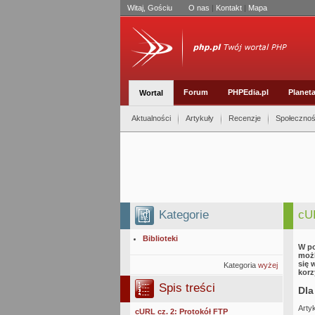
Witaj, Gościu
O nas
|
Kontakt
|
Mapa
Forum
PHPEdia.pl
Planet
Wortal
Aktualności
Artykuły
Recenzje
Społeczno
Kategorie
cUR
Biblioteki
W po
możl
się 
Kategoria
wyżej
korz
Spis treści
Dla
Arty
cURL cz. 2: Protokół FTP