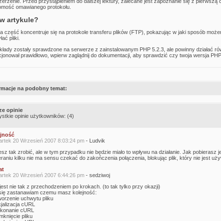
zerzenie. Przed przystąpieniem do dalszej lektury, zalecane jest zapoznanie się z pierwsz
omość omawianego protokołu.
w artykule?
a część koncentruje się na protokole transferu plików (FTP), pokazując w jaki sposób może
ać pliki.
kłady zostały sprawdzone na serwerze z zainstalowanym PHP 5.2.3, ale powinny działać równ
cjonował prawidłowo, wpierw zaglądnij do dokumentacji, aby sprawdzić czy twoja wersja PHP
rmacje na podobny temat:
e opinie
stkie opinie użytkowników: (4)
jność
rtek 20 Wrzesień 2007 8:03:24 pm
- Ludvik
z tak zrobić, ale w tym przypadku nie będzie miało to wpływu na działanie. Jak pobierasz jede
raniu kilku nie ma sensu czekać do zakończenia połączenia, blokując plik, który nie jest uż
at
rtek 20 Wrzesień 2007 6:44:26 pm
- sedziwoj
est nie tak z przechodzeniem po krokach. (to tak tylko przy okazji)
się zastanawiam czemu masz kolejność:
worzenie uchwytu pliku
cjalizacja cURL
konanie cURL
mknięcie pliku