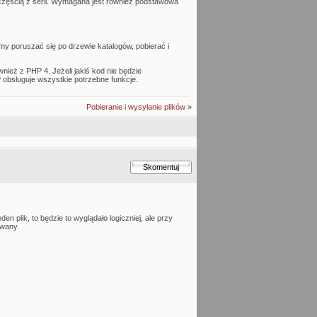
ą częścią z serii. Wymagana jest również podstawowa
my poruszać się po drzewie katalogów, pobierać i
ież z PHP 4. Jeżeli jakiś kod nie będzie
 obsługuje wszystkie potrzebne funkcje.
Pobieranie i wysyłanie plików
»
n plik, to będzie to wyglądało logiczniej, ale przy
ywany.